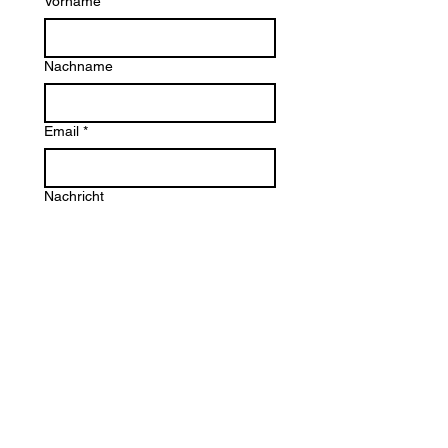
Vorname
*
Nachname
Email
*
Nachricht
Abschicken
Impressum
Datenschutz
Cookie
Einstellungen