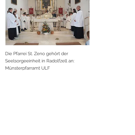
Die Pfarrei St. Zeno gehört der
Seelsorgeeinheit in Radolfzell an:
Münsterpfarramt ULF
Marktplatz 7
78315 Radolfzell am Bodensee / Tel:
07732 2017
Weitere Informationen zu unserer
Kirchengemeinde und den Aktivitäten
unserer Gruppen finden Sie im Internet
unter
https://www.kath-radolfzell.de